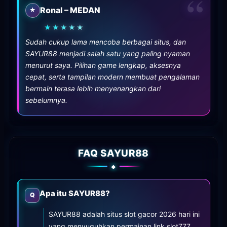
Ronal – MEDAN
★★★★★
Sudah cukup lama mencoba berbagai situs, dan
SAYUR88 menjadi salah satu yang paling nyaman
menurut saya. Pilihan game lengkap, aksesnya
cepat, serta tampilan modern membuat pengalaman
bermain terasa lebih menyenangkan dari
sebelumnya.
FAQ SAYUR88
Apa itu SAYUR88?
SAYUR88 adalah situs slot gacor 2026 hari ini
yang menyuguhkan permainan link slot777