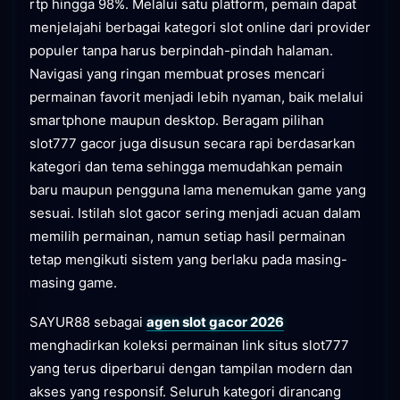
rtp hingga 98%. Melalui satu platform, pemain dapat
menjelajahi berbagai kategori slot online dari provider
populer tanpa harus berpindah-pindah halaman.
Navigasi yang ringan membuat proses mencari
permainan favorit menjadi lebih nyaman, baik melalui
smartphone maupun desktop. Beragam pilihan
slot777 gacor juga disusun secara rapi berdasarkan
kategori dan tema sehingga memudahkan pemain
baru maupun pengguna lama menemukan game yang
sesuai. Istilah slot gacor sering menjadi acuan dalam
memilih permainan, namun setiap hasil permainan
tetap mengikuti sistem yang berlaku pada masing-
masing game.
SAYUR88 sebagai
agen slot gacor 2026
menghadirkan koleksi permainan link situs slot777
yang terus diperbarui dengan tampilan modern dan
akses yang responsif. Seluruh kategori dirancang