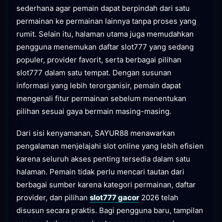
sederhana agar pemain dapat berpindah dari satu
permainan ke permainan lainnya tanpa proses yang
rumit. Selain itu, halaman utama juga memudahkan
pengguna menemukan daftar slot777 yang sedang
populer, provider favorit, serta berbagai pilihan
slot777 dalam satu tempat. Dengan susunan
informasi yang lebih terorganisir, pemain dapat
mengenali fitur permainan sebelum menentukan
pilihan sesuai gaya bermain masing-masing.
Dari sisi kenyamanan, SAYUR88 menawarkan
pengalaman menjelajahi slot online yang lebih efisien
karena seluruh akses penting tersedia dalam satu
halaman. Pemain tidak perlu mencari tautan dari
berbagai sumber karena kategori permainan, daftar
provider, dan pilihan
slot777 gacor
2026 telah
disusun secara praktis. Bagi pengguna baru, tampilan