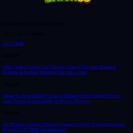
Don't love it? We'll fix it. For free.
100% Free Exchanges.
SAYUR88
Support
Order Status
Contact Us
Coupon Codes
FAQ
Free Shipping
Refunds & Returns
Shipping Info
Size Chart
About Us
About Us
Accessibility
Create a Dashery Store
Careers
Hire an
Artist
Social Responsibility
TeePublic Reviews
Explore
All Designs
Content Directory
Featured Artists
Newest Designers
Newest SAYUR88
Tag Directory